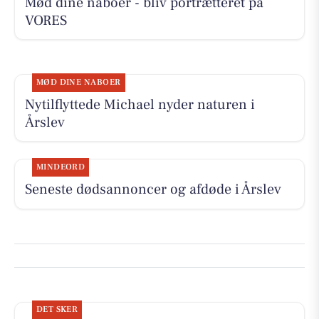
Mød dine naboer - bliv portrætteret på
VORES
MØD DINE NABOER
Nytilflyttede Michael nyder naturen i
Årslev
MINDEORD
Seneste dødsannoncer og afdøde i Årslev
DET SKER