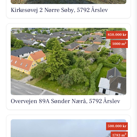
Kirkesøvej 2 Nørre Søby, 5792 Årslev
850.000 kr
2
1000 m
Overvejen 89A Sønder Nærå, 5792 Årslev
500.000 kr
2
1783 m