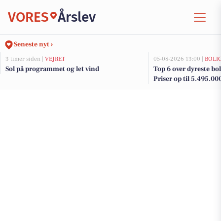
VORES
Årslev
Seneste nyt ›
3 timer siden |
VEJRET
05-08-2026 13:00 |
BOLI
Sol på programmet og let vind
Top 6 over dyreste boli
Priser op til 5.495.00