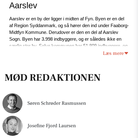
Aarslev 
Aarslev er en by der ligger i midten af Fyn. Byen er en del 
af Region Syddanmark, og så hører den ind under Faaborg-
Midtfyn Kommune. Derudover er den en del af Aarslev 
Sogn. Byen har 3.998 indbyggere, og er således ikke en 
særlig stor by. Selve kommunen har 51.809 indbyggere, og 
Læs mere
i forhold til areal er det 647,85 km2. Af nabobyer er der 
Freltofte, Nørre Lyndelse og Tarup. Derudover ligger byerne 
Fangel, Vejle, Heden, Rynkeby, Pederstrup og Ferritslev 
Fyn tæt på. 
MØD REDAKTIONEN
Aarslevs historie
Søren Schrøder Rasmussen
Aarslev var oprindeligt en landsby, som så senere hen blev 
til en stationsby. Da byen var en landsby i 1383 var der 21 
gårde, tre huse med jord og to huse uden jord. Driftsformen 
Josefine Fjord Laursen
var trevangsbrug. I 1798 blev landsbyen udskiftet. I 1873 
havde byen en kirke, en skole og et teglværk. Byen fik 