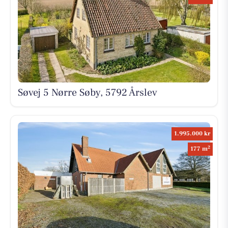
Søvej 5 Nørre Søby, 5792 Årslev
1.995.000 kr
2
177 m