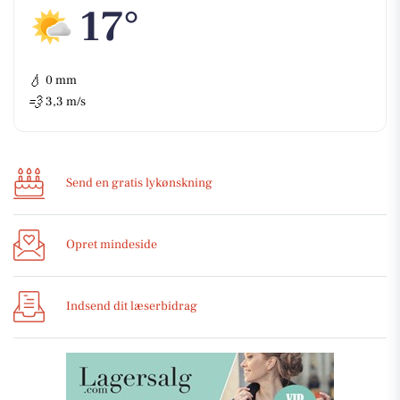
17°
💧
0 mm
💨
3,3 m/s
Send en gratis lykønskning
Opret mindeside
Indsend dit læserbidrag