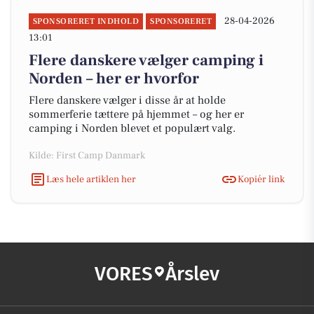
28-04-2026
SPONSORERET INDHOLD
SPONSORERET
13:01
Flere danskere vælger camping i
Norden – her er hvorfor
Flere danskere vælger i disse år at holde
sommerferie tættere på hjemmet – og her er
camping i Norden blevet et populært valg.
Kilde: First Camp Danmark
Læs hele artiklen her
Kopiér link
VORES
Årslev