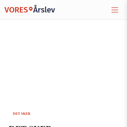
VORES
Årslev
DET SKER