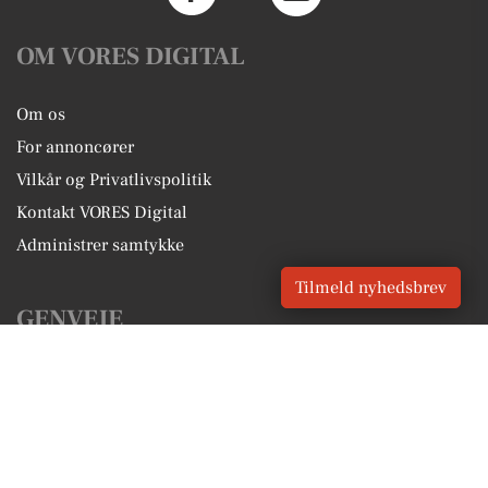
OM VORES DIGITAL
Om os
For annoncører
Vilkår og Privatlivspolitik
Kontakt VORES Digital
Administrer samtykke
Tilmeld nyhedsbrev
GENVEJE
Seneste nyt fra Årslev
Vores lokale erhverv
Kalenderen for Årslev
Fakta om Årslev