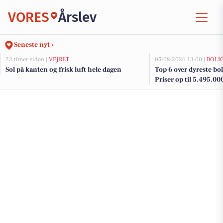
VORES
Årslev
Seneste nyt ›
22 timer siden |
VEJRET
05-08-2026 13:00 |
BOLI
Sol på kanten og frisk luft hele dagen
Top 6 over dyreste boli
Priser op til 5.495.00