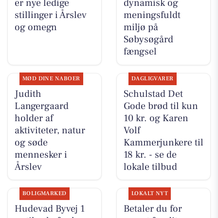
er nye ledige
dynamisk og
stillinger i Årslev
meningsfuldt
og omegn
miljø på
Søbysøgård
fængsel
MØD DINE NABOER
DAGLIGVARER
Judith
Schulstad Det
Langergaard
Gode brød til kun
holder af
10 kr. og Karen
aktiviteter, natur
Volf
og søde
Kammerjunkere til
mennesker i
18 kr. - se de
Årslev
lokale tilbud
BOLIGMARKED
LOKALT NYT
Hudevad Byvej 1
Betaler du for