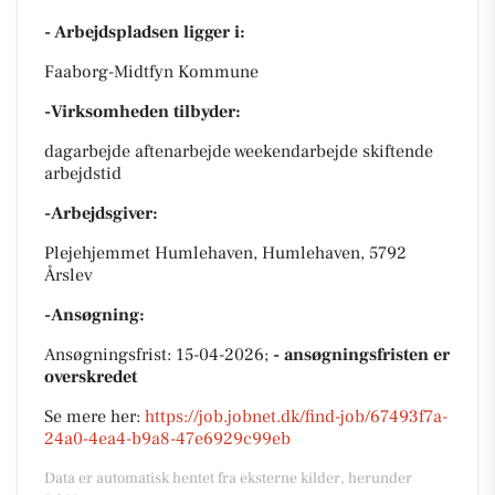
- Arbejdspladsen ligger i:
Faaborg-Midtfyn Kommune
-Virksomheden tilbyder:
dagarbejde aftenarbejde weekendarbejde skiftende
arbejdstid
-Arbejdsgiver:
Plejehjemmet Humlehaven, Humlehaven, 5792
Årslev
-Ansøgning:
Ansøgningsfrist: 15-04-2026;
- ansøgningsfristen er
overskredet
Se mere her:
https://job.jobnet.dk/find-job/67493f7a-
24a0-4ea4-b9a8-47e6929c99eb
Data er automatisk hentet fra eksterne kilder, herunder