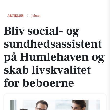
Bliv social- og sundhedsassistent på Humlehaven og skab livskvalite
ARTIKLER
Jobnyt
Bliv social- og
sundhedsassistent
på Humlehaven og
skab livskvalitet
for beboerne