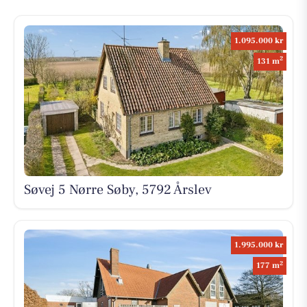
1.095.000 kr
2
131 m
Søvej 5 Nørre Søby, 5792 Årslev
1.995.000 kr
2
177 m