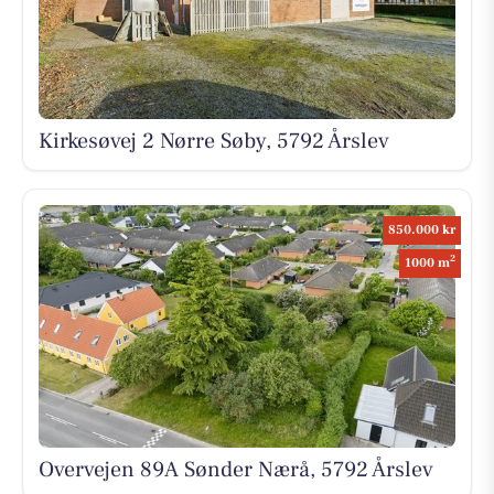
Kirkesøvej 2 Nørre Søby, 5792 Årslev
850.000 kr
2
1000 m
Overvejen 89A Sønder Nærå, 5792 Årslev