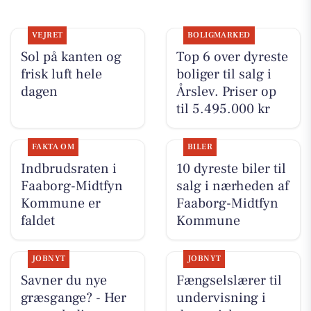
VEJRET
BOLIGMARKED
Sol på kanten og
Top 6 over dyreste
frisk luft hele
boliger til salg i
dagen
Årslev. Priser op
til 5.495.000 kr
FAKTA OM
BILER
Indbrudsraten i
10 dyreste biler til
Faaborg-Midtfyn
salg i nærheden af
Kommune er
Faaborg-Midtfyn
faldet
Kommune
JOBNYT
JOBNYT
Savner du nye
Fængselslærer til
græsgange? - Her
undervisning i