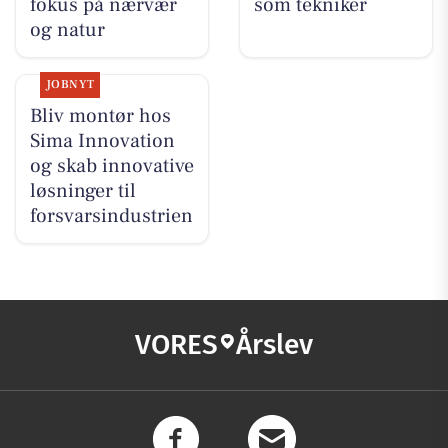
fokus på nærvær
som tekniker
og natur
JOBNYT
Bliv montør hos
Sima Innovation
og skab innovative
løsninger til
forsvarsindustrien
VORES
Årslev