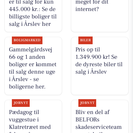
er til salg for kun
meget for dit
445.000 kr.: Se de
internet?
billigste boliger til
salg i Årslev her
BOLIGMARKED
BILER
Gammelgårdsvej
Pris op til
66 og 1 anden
1.349.900 kr! Se
boliger er kommet
de dyreste biler til
til salg denne uge
salg i Årslev
i Årslev - se
boligerne her.
JOBNYT
JOBNYT
Pædagog til
Bliv en del af
vuggestue i
BELFORs
Klatretræet med
skadeserviceteam