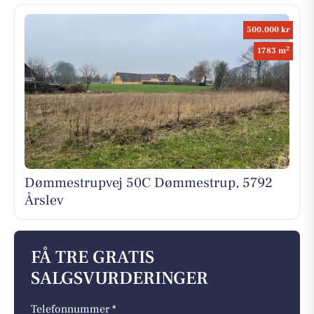
500.000 kr
2
1783 m
Dømmestrupvej 50C Dømmestrup, 5792
Årslev
FÅ TRE GRATIS
SALGSVURDERINGER
Telefonnummer *