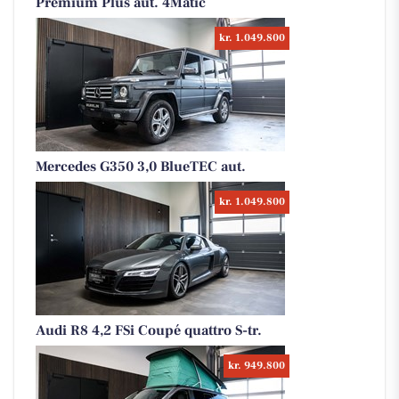
Premium Plus aut. 4Matic
kr. 1.049.800
Mercedes G350 3,0 BlueTEC aut.
kr. 1.049.800
Audi R8 4,2 FSi Coupé quattro S-tr.
kr. 949.800