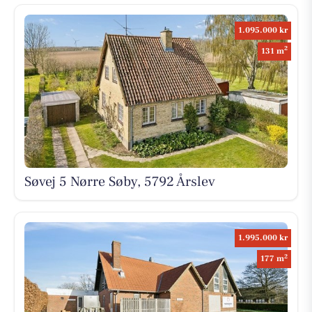
1.095.000 kr
2
131 m
Søvej 5 Nørre Søby, 5792 Årslev
1.995.000 kr
2
177 m