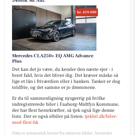
340HK Stc Aut.
kr. 459.800
Mercedes CLA250+ EQ AMG Advance
Plus
Det kan det jo være, du kender den næste ejer - i
hvert fald, hvis det bliver dig. Det kræver måske så
lige et lån i friværdien eller i banken. Tanker er dog
toldfrie, og det samme er jo drømmene.
Er du til sammenligning nysgerrig på hvilke
indregistrerede biler i Faaborg-Midtfyn Kommune,
der har flest hestekræfter, så tjek også lige denne
liste. Der er også elbiler på listen:
tjekbil.dk/biler-
med-flest-hk
Data er automatisk hentet fra eksterne kilder, herunder