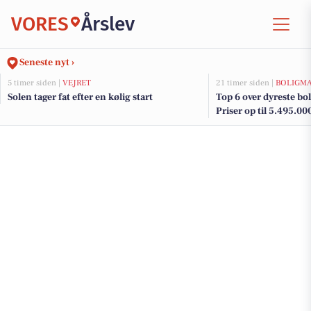
VORES
Årslev
Seneste nyt ›
5 timer siden |
VEJRET
21 timer siden |
BOLIGM
Solen tager fat efter en kølig start
Top 6 over dyreste boli
Priser op til 5.495.00