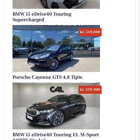
BMW i5 eDrive40 Touring
Supercharged
kr. 549.800
Porsche Cayenne GTS 4,8 Tiptr.
kr. 539.900
BMW i5 eDrive40 Touring EL M-Sport