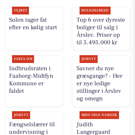
VEJRET
BOLIGMARKED
Solen tager fat
Top 6 over dyreste
efter en kølig start
boliger til salg i
Årslev. Priser op
til 5.495.000 kr
FAKTA OM
JOBNYT
Indbrudsraten i
Savner du nye
Faaborg-Midtfyn
græsgange? - Her
Kommune er
er nye ledige
faldet
stillinger i Årslev
og omegn
JOBNYT
MØD DINE NABOER
Fængselslærer til
Judith
undervisning i
Langergaard