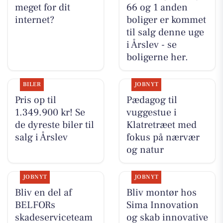
meget for dit
66 og 1 anden
internet?
boliger er kommet
til salg denne uge
i Årslev - se
boligerne her.
BILER
JOBNYT
Pris op til
Pædagog til
1.349.900 kr! Se
vuggestue i
de dyreste biler til
Klatretræet med
salg i Årslev
fokus på nærvær
og natur
JOBNYT
JOBNYT
Bliv en del af
Bliv montør hos
BELFORs
Sima Innovation
skadeserviceteam
og skab innovative