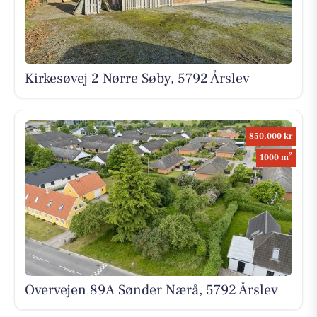
Kirkesøvej 2 Nørre Søby, 5792 Årslev
850.000 kr
2
1000 m
Overvejen 89A Sønder Nærå, 5792 Årslev