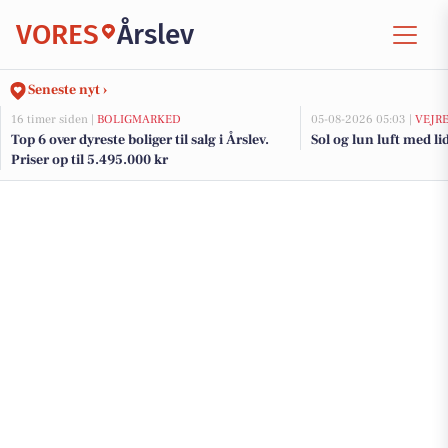
VORES
Årslev
Seneste nyt ›
16 timer siden |
BOLIGMARKED
05-08-2026 05:03 |
VEJR
Top 6 over dyreste boliger til salg i Årslev.
Sol og lun luft med li
Priser op til 5.495.000 kr