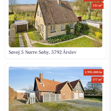
2
131 m
Søvej 5 Nørre Søby, 5792 Årslev
1.995.000 kr
2
177 m