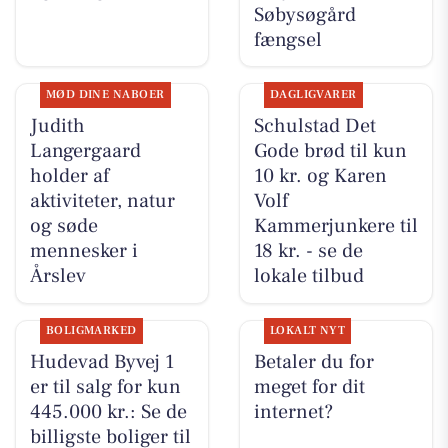
Søbysøgård
fængsel
MØD DINE NABOER
DAGLIGVARER
Judith
Schulstad Det
Langergaard
Gode brød til kun
holder af
10 kr. og Karen
aktiviteter, natur
Volf
og søde
Kammerjunkere til
mennesker i
18 kr. - se de
Årslev
lokale tilbud
BOLIGMARKED
LOKALT NYT
Hudevad Byvej 1
Betaler du for
er til salg for kun
meget for dit
445.000 kr.: Se de
internet?
billigste boliger til