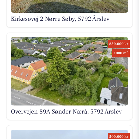
Kirkesøvej 2 Nørre Søby, 5792 Årslev
850.000 kr
2
1000 m
Overvejen 89A Sønder Nærå, 5792 Årslev
500.000 kr