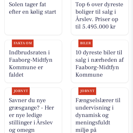
Solen tager fat
Top 6 over dyreste
efter en kølig start
boliger til salg i
Årslev. Priser op
til 5.495.000 kr
FAKTA OM
BILER
Indbrudsraten i
10 dyreste biler til
Faaborg-Midtfyn
salg i nærheden af
Kommune er
Faaborg-Midtfyn
faldet
Kommune
JOBNYT
JOBNYT
Savner du nye
Fængselslærer til
græsgange? - Her
undervisning i
er nye ledige
dynamisk og
stillinger i Årslev
meningsfuldt
og omegn
miljø på