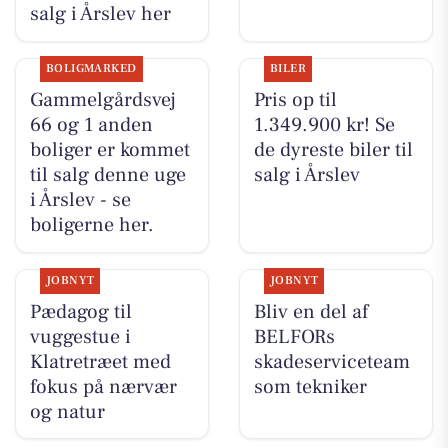
salg i Årslev her
BOLIGMARKED
BILER
Gammelgårdsvej
Pris op til
66 og 1 anden
1.349.900 kr! Se
boliger er kommet
de dyreste biler til
til salg denne uge
salg i Årslev
i Årslev - se
boligerne her.
JOBNYT
JOBNYT
Pædagog til
Bliv en del af
vuggestue i
BELFORs
Klatretræet med
skadeserviceteam
fokus på nærvær
som tekniker
og natur