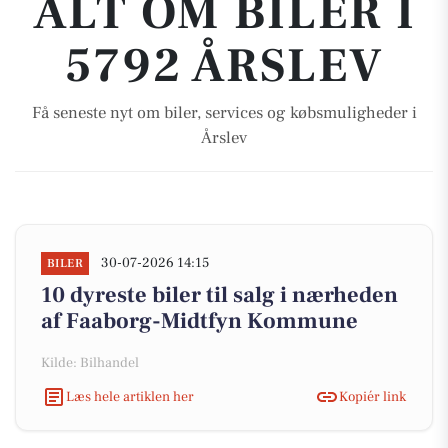
ALT OM BILER I
5792 ÅRSLEV
Få seneste nyt om biler, services og købsmuligheder i
Årslev
30-07-2026 14:15
BILER
10 dyreste biler til salg i nærheden
af Faaborg-Midtfyn Kommune
Kilde: Bilhandel
Læs hele artiklen her
Kopiér link