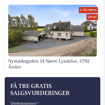
2.595.000 kr
2
218 m
Nymarksgyden 14 Nørre Lyndelse, 5792
Årslev
FÅ TRE GRATIS
SALGSVURDERINGER
Telefonnummer *