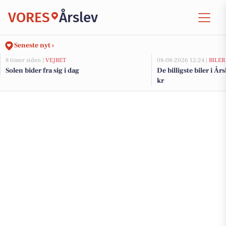
VORES
Årslev
Seneste nyt ›
8 timer siden |
VEJRET
08-08-2026 12:24 |
BILER
Solen bider fra sig i dag
De billigste biler i År
kr