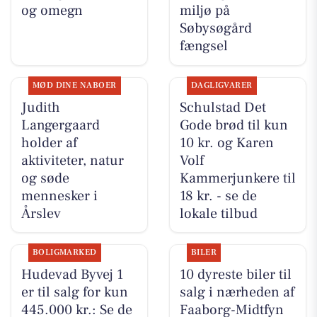
og omegn
miljø på
Søbysøgård
fængsel
MØD DINE NABOER
DAGLIGVARER
Judith
Schulstad Det
Langergaard
Gode brød til kun
holder af
10 kr. og Karen
aktiviteter, natur
Volf
og søde
Kammerjunkere til
mennesker i
18 kr. - se de
Årslev
lokale tilbud
BOLIGMARKED
BILER
Hudevad Byvej 1
10 dyreste biler til
er til salg for kun
salg i nærheden af
445.000 kr.: Se de
Faaborg-Midtfyn