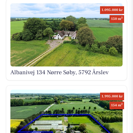
1.095.000 kr
2
150 m
Albanivej 134 Nørre Søby, 5792 Årslev
1.995.000 kr
2
154 m