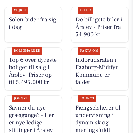
VEJRET
BILER
Solen bider fra sig
De billigste biler i
i dag
Årslev - Priser fra
54.900 kr
BOLIGMARKED
FAKTA OM
Top 6 over dyreste
Indbrudsraten i
boliger til salg i
Faaborg-Midtfyn
Årslev. Priser op
Kommune er
til 5.495.000 kr
faldet
JOBNYT
JOBNYT
Savner du nye
Fængselslærer til
græsgange? - Her
undervisning i
er nye ledige
dynamisk og
stillinger i Årslev
meningsfuldt