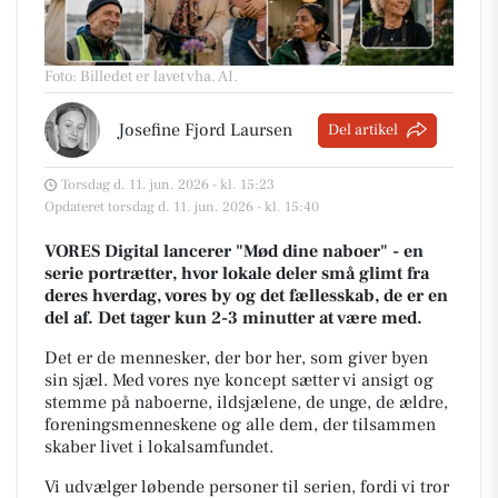
Foto: Billedet er lavet vha. AI
.
Josefine Fjord Laursen
Del artikel
Torsdag d. 11. jun. 2026 - kl. 15:23
Opdateret torsdag d. 11. jun. 2026 - kl. 15:40
VORES Digital lancerer "Mød dine naboer" - en
serie portrætter, hvor lokale deler små glimt fra
deres hverdag, vores by og det fællesskab, de er en
del af. Det tager kun 2-3 minutter at være med.
Det er de mennesker, der bor her, som giver byen
sin sjæl.
Med vores nye koncept sætter vi ansigt og
stemme på naboerne, ildsjælene, de unge, de ældre,
foreningsmenneskene og alle dem, der tilsammen
skaber livet i lokalsamfundet.
Vi udvælger løbende personer til serien, fordi vi tror