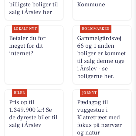
billigste boliger til
Kommune
salg i Årslev her
LOKALT NYT
BOLIGMARKED
Betaler du for
Gammelgårdsvej
meget for dit
66 og 1 anden
internet?
boliger er kommet
til salg denne uge
i Årslev - se
boligerne her.
BILER
JOBNYT
Pris op til
Pædagog til
1.349.900 kr! Se
vuggestue i
de dyreste biler til
Klatretræet med
salg i Årslev
fokus på nærvær
og natur