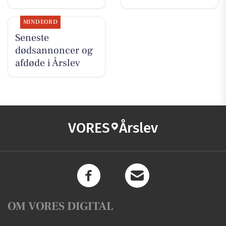
MINDEORD
Seneste
dødsannoncer og
afdøde i Årslev
VORES
Årslev
OM VORES DIGITAL