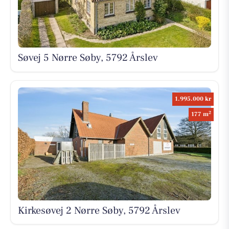
Søvej 5 Nørre Søby, 5792 Årslev
1.995.000 kr
2
177 m
Kirkesøvej 2 Nørre Søby, 5792 Årslev