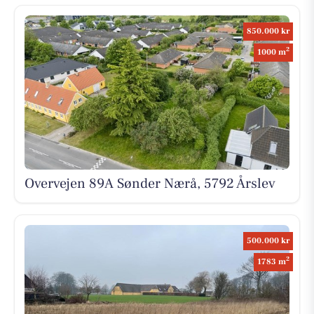
850.000 kr
2
1000 m
Overvejen 89A Sønder Nærå, 5792 Årslev
500.000 kr
2
1783 m