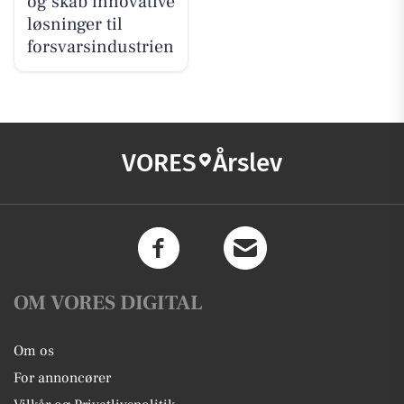
og skab innovative
løsninger til
forsvarsindustrien
VORES
Årslev
OM VORES DIGITAL
Om os
For annoncører