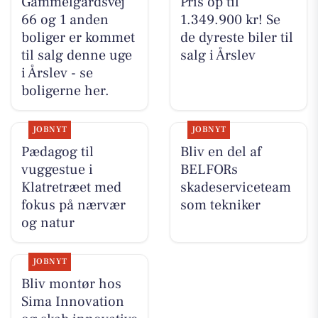
Gammelgårdsvej
Pris op til
66 og 1 anden
1.349.900 kr! Se
boliger er kommet
de dyreste biler til
til salg denne uge
salg i Årslev
i Årslev - se
boligerne her.
JOBNYT
JOBNYT
Pædagog til
Bliv en del af
vuggestue i
BELFORs
Klatretræet med
skadeserviceteam
fokus på nærvær
som tekniker
og natur
JOBNYT
Bliv montør hos
Sima Innovation