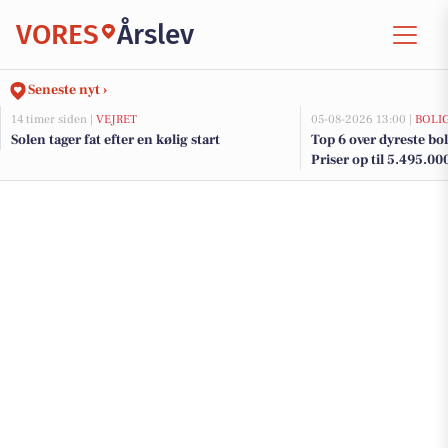
VORES
Årslev
Seneste nyt ›
14 timer siden |
VEJRET
05-08-2026 13:00 |
BOLI
Solen tager fat efter en kølig start
Top 6 over dyreste boli
Priser op til 5.495.00