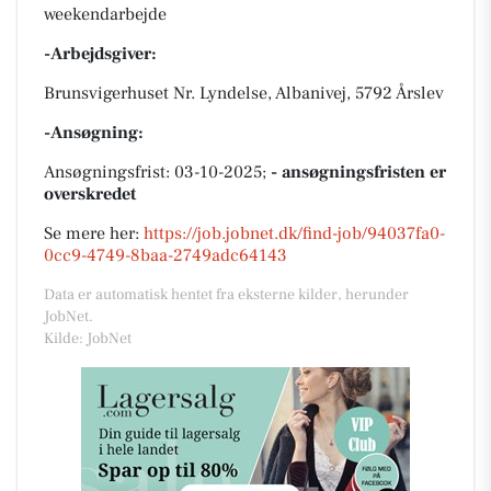
weekendarbejde
-Arbejdsgiver:
Brunsvigerhuset Nr. Lyndelse, Albanivej, 5792 Årslev
-Ansøgning:
Ansøgningsfrist: 03-10-2025;
- ansøgningsfristen er
overskredet
Se mere her:
https://job.jobnet.dk/find-job/94037fa0-
0cc9-4749-8baa-2749adc64143
Data er automatisk hentet fra eksterne kilder, herunder
JobNet.
Kilde: JobNet