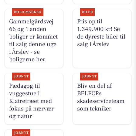
BOLIGMARKED
BILER
Gammelgårdsvej
Pris op til
66 og 1 anden
1.349.900 kr! Se
boliger er kommet
de dyreste biler til
til salg denne uge
salg i Årslev
i Årslev - se
boligerne her.
JOBNYT
JOBNYT
Pædagog til
Bliv en del af
vuggestue i
BELFORs
Klatretræet med
skadeserviceteam
fokus på nærvær
som tekniker
og natur
JOBNYT