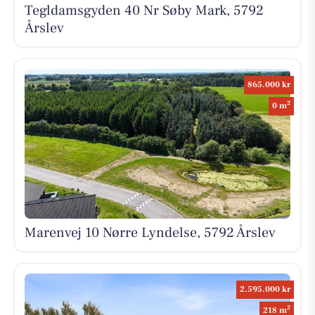
Tegldamsgyden 40 Nr Søby Mark, 5792
Årslev
865.000 kr
2
0 m
Marenvej 10 Nørre Lyndelse, 5792 Årslev
2.595.000 kr
2
218 m