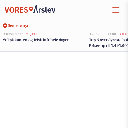
VORES
Årslev
Seneste nyt ›
3 timer siden |
VEJRET
05-08-2026 13:00 |
BOLI
Sol på kanten og frisk luft hele dagen
Top 6 over dyreste boli
Priser op til 5.495.00