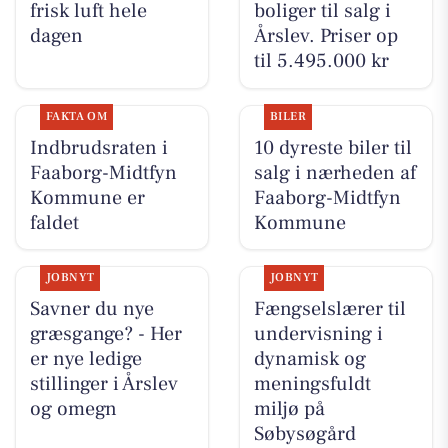
frisk luft hele
boliger til salg i
dagen
Årslev. Priser op
til 5.495.000 kr
FAKTA OM
BILER
Indbrudsraten i
10 dyreste biler til
Faaborg-Midtfyn
salg i nærheden af
Kommune er
Faaborg-Midtfyn
faldet
Kommune
JOBNYT
JOBNYT
Savner du nye
Fængselslærer til
græsgange? - Her
undervisning i
er nye ledige
dynamisk og
stillinger i Årslev
meningsfuldt
og omegn
miljø på
Søbysøgård