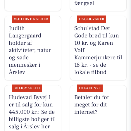
fængsel
MØD DINE NABOER
DAGLIGVARER
Judith
Schulstad Det
Langergaard
Gode brød til kun
holder af
10 kr. og Karen
aktiviteter, natur
Volf
og søde
Kammerjunkere til
mennesker i
18 kr. - se de
Årslev
lokale tilbud
BOLIGMARKED
LOKALT NYT
Hudevad Byvej 1
Betaler du for
er til salg for kun
meget for dit
445.000 kr.: Se de
internet?
billigste boliger til
salg i Årslev her