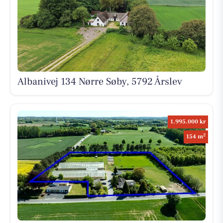
Albanivej 134 Nørre Søby, 5792 Årslev
1.995.000 kr
2
154 m