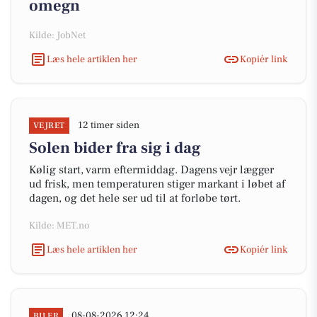
omegn
Kilde: JobNet
Læs hele artiklen her
Kopiér link
12 timer siden
VEJRET
Solen bider fra sig i dag
Kølig start, varm eftermiddag. Dagens vejr lægger
ud frisk, men temperaturen stiger markant i løbet af
dagen, og det hele ser ud til at forløbe tørt.
Kilde: MET.no
Læs hele artiklen her
Kopiér link
08-08-2026 12:24
BILER