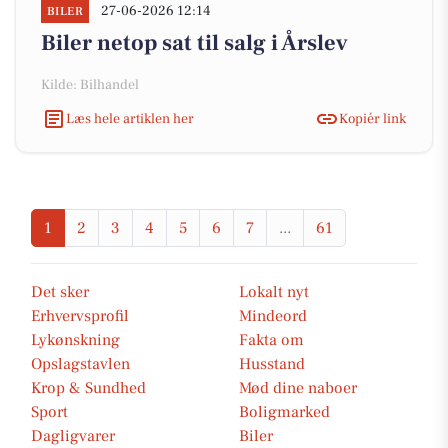
27-06-2026 12:14
BILER
Biler netop sat til salg i Årslev
Kilde: Bilhandel
Læs hele artiklen her
Kopiér link
1
2
3
4
5
6
7
...
61
Det sker
Lokalt nyt
Erhvervsprofil
Mindeord
Lykønskning
Fakta om
Opslagstavlen
Husstand
Krop & Sundhed
Mød dine naboer
Sport
Boligmarked
Dagligvarer
Biler