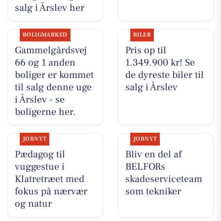
salg i Årslev her
BOLIGMARKED
BILER
Gammelgårdsvej
Pris op til
66 og 1 anden
1.349.900 kr! Se
boliger er kommet
de dyreste biler til
til salg denne uge
salg i Årslev
i Årslev - se
boligerne her.
JOBNYT
JOBNYT
Pædagog til
Bliv en del af
vuggestue i
BELFORs
Klatretræet med
skadeserviceteam
fokus på nærvær
som tekniker
og natur