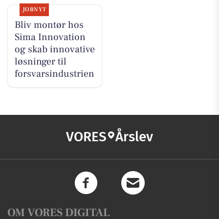
JOBNYT
Bliv montør hos
Sima Innovation
og skab innovative
løsninger til
forsvarsindustrien
VORES
Årslev
OM VORES DIGITAL