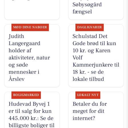
Søbysøgård
fængsel
MØD DINE NABOER
DAGLIGVARER
Judith
Schulstad Det
Langergaard
Gode brød til kun
holder af
10 kr. og Karen
aktiviteter, natur
Volf
og søde
Kammerjunkere til
mennesker i
18 kr. - se de
Årslev
lokale tilbud
BOLIGMARKED
LOKALT NYT
Hudevad Byvej 1
Betaler du for
er til salg for kun
meget for dit
445.000 kr.: Se de
internet?
billigste boliger til