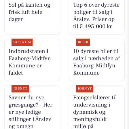
Sol på kanten og
Top 6 over dyreste
frisk luft hele
boliger til salg i
dagen
Årslev. Priser op
til 5.495.000 kr
FAKTA OM
BILER
Indbrudsraten i
10 dyreste biler til
Faaborg-Midtfyn
salg i nærheden af
Kommune er
Faaborg-Midtfyn
faldet
Kommune
JOBNYT
JOBNYT
Savner du nye
Fængselslærer til
græsgange? - Her
undervisning i
er nye ledige
dynamisk og
stillinger i Årslev
meningsfuldt
og omegn
miljø på