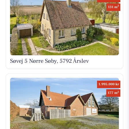
2
131 m
Søvej 5 Nørre Søby, 5792 Årslev
1.995.000 kr
2
177 m