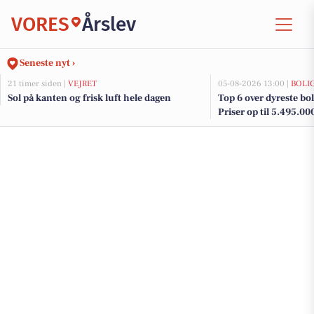
VORES
Årslev
Seneste nyt ›
21 timer siden |
VEJRET
05-08-2026 13:00 |
BOLI
Sol på kanten og frisk luft hele dagen
Top 6 over dyreste boli
Priser op til 5.495.00