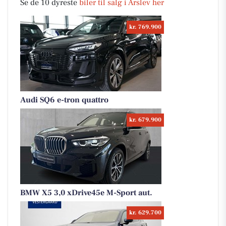
Se de 10 dyreste
biler til salg i Årslev her
kr. 769.900
Audi SQ6 e-tron quattro
kr. 679.900
BMW X5 3,0 xDrive45e M-Sport aut.
kr. 629.700