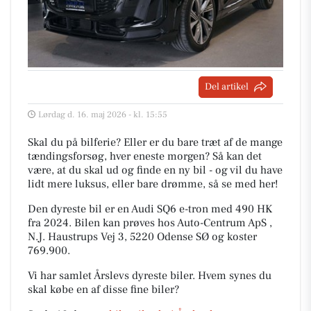
Del artikel
Lørdag d. 16. maj 2026 - kl. 15:55
Skal du på bilferie? Eller er du bare træt af de mange
tændingsforsøg, hver eneste morgen? Så kan det
være, at du skal ud og finde en ny bil - og vil du have
lidt mere luksus, eller bare drømme, så se med her!
Den dyreste bil er en Audi SQ6 e-tron med 490 HK
fra 2024. Bilen kan prøves hos Auto-Centrum ApS ,
N.J. Haustrups Vej 3, 5220 Odense SØ og koster
769.900.
Vi har samlet Årslevs dyreste biler. Hvem synes du
skal købe en af disse fine biler?