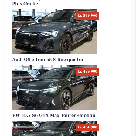
Plus 4Matic
kr. 549.900
Audi Q8 e-tron 55 S-line quattro
kr. 499.900
VW ID.7 86 GTX Max Tourer 4Motion
kr. 494.900