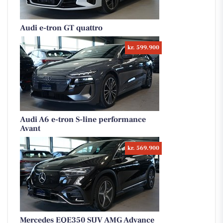
Audi e-tron GT quattro
kr. 599.900
Audi A6 e-tron S-line performance
Avant
kr. 569.900
Mercedes EQE350 SUV AMG Advance