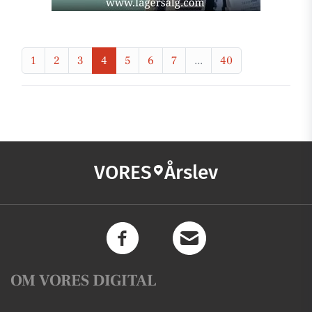
1
2
3
4
5
6
7
...
40
VORES
Årslev
OM VORES DIGITAL