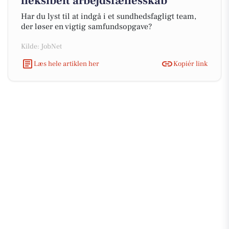
fleksibelt arbejdsfællesskab
Har du lyst til at indgå i et sundhedsfagligt team,
der løser en vigtig samfundsopgave?
Kilde: JobNet
Læs hele artiklen her
Kopiér link