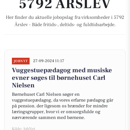
5792 ÅRSLEV
Her finder du aktuelle jobopslag fra virksomheder i 5792
Årslev - Både fritids-, deltids- og fuldtidsarbejde.
27-09-2024 11:17
JOBNYT
Vuggestuepædagog med musiske
evner søges til børnehuset Carl
Nielsen
Børnehuset Carl Nielsen søger en
vuggestuepædagog, da vores erfarne pædagog går
på pension. der ligesom os brænder for mindre
læringsgrupper, hvor vi er omsorgsfulde og
nærværende sammen med børnene.
Kilde: JobNet