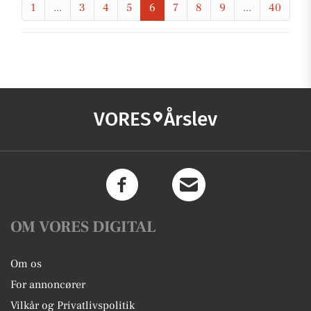
1
...
3
4
5
6
7
8
9
...
40
VORES
Årslev
OM VORES DIGITAL
Om os
For annoncører
Vilkår og Privatlivspolitik