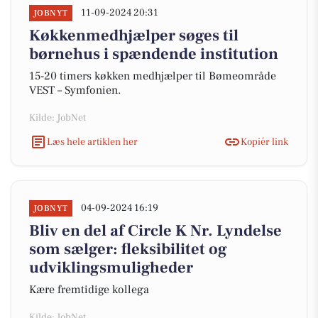
11-09-2024 20:31
JOBNYT
Køkkenmedhjælper søges til
børnehus i spændende institution
15-20 timers køkken medhjælper til Bømeområde
VEST – Symfonien.
Kilde: JobNet
Læs hele artiklen her
Kopiér link
04-09-2024 16:19
JOBNYT
Bliv en del af Circle K Nr. Lyndelse
som sælger: fleksibilitet og
udviklingsmuligheder
Kære fremtidige kollega
Kilde: JobNet