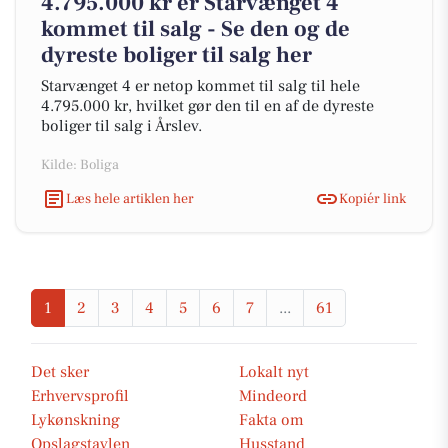
4.795.000 kr er Starvænget 4
kommet til salg - Se den og de
dyreste boliger til salg her
Starvænget 4 er netop kommet til salg til hele
4.795.000 kr, hvilket gør den til en af de dyreste
boliger til salg i Årslev.
Kilde: Boliga
Læs hele artiklen her
Kopiér link
1
2
3
4
5
6
7
...
61
Det sker
Lokalt nyt
Erhvervsprofil
Mindeord
Lykønskning
Fakta om
Opslagstavlen
Husstand