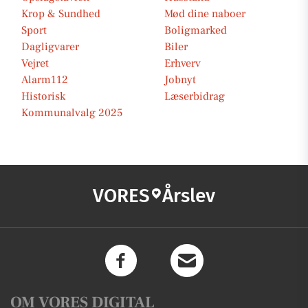
Krop & Sundhed
Mød dine naboer
Sport
Boligmarked
Dagligvarer
Biler
Vejret
Erhverv
Alarm112
Jobnyt
Historisk
Læserbidrag
Kommunalvalg 2025
VORES
Årslev
OM VORES DIGITAL