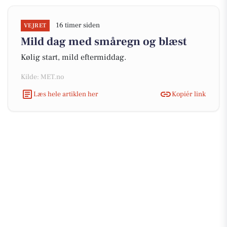
16 timer siden
VEJRET
Mild dag med småregn og blæst
Kølig start, mild eftermiddag.
Kilde: MET.no
Læs hele artiklen her
Kopiér link