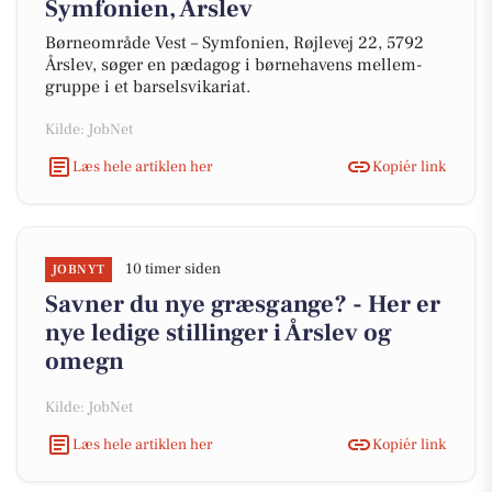
Symfonien, Årslev
Børneområde Vest – Symfonien, Røjlevej 22, 5792
Årslev, søger en pædagog i børnehavens mellem-
gruppe i et barselsvikariat.
Kilde: JobNet
Læs hele artiklen her
Kopiér link
10 timer siden
JOBNYT
Savner du nye græsgange? - Her er
nye ledige stillinger i Årslev og
omegn
Kilde: JobNet
Læs hele artiklen her
Kopiér link