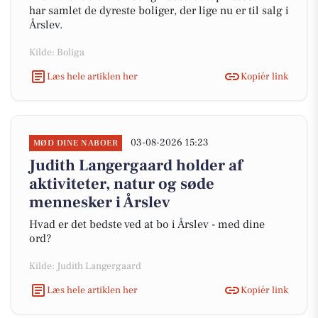
har samlet de dyreste boliger, der lige nu er til salg i
Årslev.
Kilde: Boliga
Læs hele artiklen her
Kopiér link
03-08-2026 15:23
MØD DINE NABOER
Judith Langergaard holder af
aktiviteter, natur og søde
mennesker i Årslev
Hvad er det bedste ved at bo i Årslev - med dine
ord?
Kilde: Judith Langergaard
Læs hele artiklen her
Kopiér link