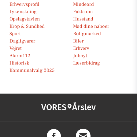
Erhvervsprofil
Mindeord
Lykønskning
Fakta om
Opslagstavlen
Husstand
Krop & Sundhed
Mød dine naboer
Sport
Boligmarked
Dagligvarer
Biler
Vejret
Erhverv
Alarm112
Jobnyt
Historisk
Læserbidrag
Kommunalvalg 2025
VORES
Årslev