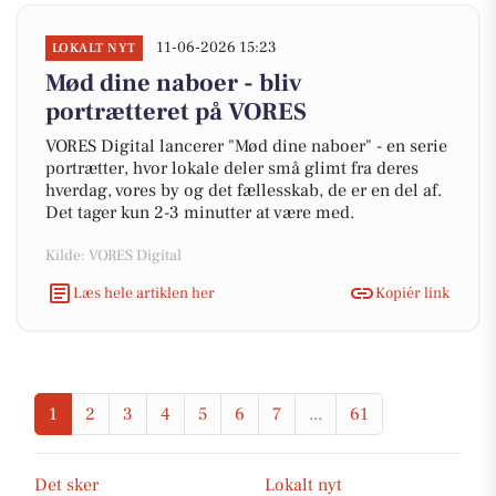
11-06-2026 15:23
LOKALT NYT
Mød dine naboer - bliv
portrætteret på VORES
VORES Digital lancerer "Mød dine naboer" - en serie
portrætter, hvor lokale deler små glimt fra deres
hverdag, vores by og det fællesskab, de er en del af.
Det tager kun 2-3 minutter at være med.
Kilde: VORES Digital
Læs hele artiklen her
Kopiér link
1
2
3
4
5
6
7
...
61
Det sker
Lokalt nyt